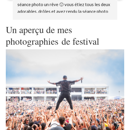
e 
séance photo un rêve 🙂 vous étiez tous les deux 
dr
 
adorables, drôles et avez rendu la séance photo 
vi
naturelle et amusante ! Merci beaucoup pour 
fo
tout, lors de ma visite à Amsterdam, je vous verrai 
Un aperçu de mes
certainement ☺️
photographies de festival