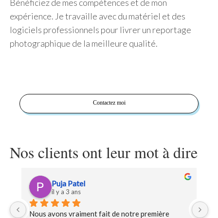
Bénéficiez de mes compétences et de mon
expérience. Je travaille avec du matériel et des
logiciels professionnels pour livrer un reportage
photographique de la meilleure qualité.
Contactez moi
Nos clients ont leur mot à dire
Puja Patel
il y a 3 ans
e 
Nous avons vraiment fait de notre première 
J'