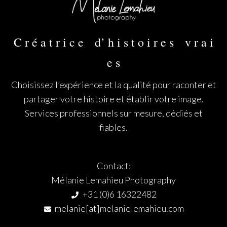
C r é a t r i c e d’ h i s t o i r e s v r a i
e s
Choisissez l’expérience et la qualité pour raconter et
partager votre histoire et établir votre image.
Services professionnels sur mesure, dédiés et
fiables.
Contact:
Mélanie Lemahieu Photography
+31 (0)6 16322482
melanie[at]melanielemahieu.com