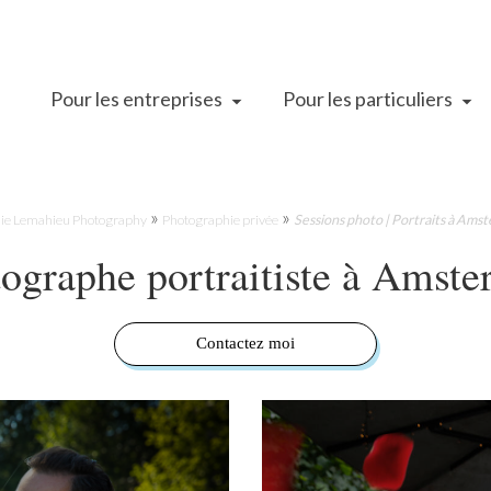
Pour les entreprises
Pour les particuliers
»
»
ie Lemahieu Photography
Photographie privée
Sessions photo | Portraits à Ams
ographe portraitiste à Amst
Contactez moi