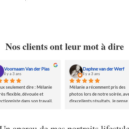
Nos clients ont leur mot à dire
Anneke Davy
Jenne Verhey
il y a 4 ans
il y a 4 ans
adoré travailler avec Mélanie ! 
Mélanie,Merci pour les belles 
urs drôle, léger et 
photos de mariage et l'excellent
essionnel. Je le recommande 
service !!!!
ent et je l'utiliserai à 
au la prochaine fois, c'est 
Un aperçu de mes portraits lifestyl