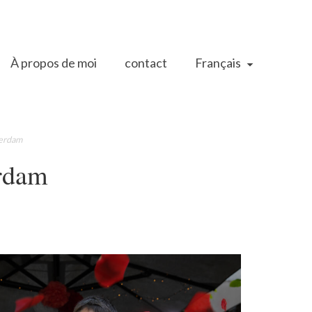
À propos de moi
contact
Français
terdam
erdam