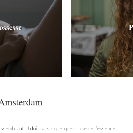
ossesse
P
à Amsterdam
ssemblant. Il doit saisir quelque chose de l’essence,