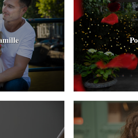
amille
Po