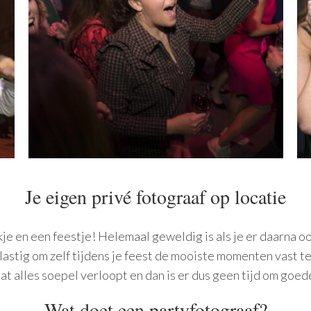
Je eigen privé fotograaf op locatie
e en een feestje! Helemaal geweldig is als je er daarna ook 
g lastig om zelf tijdens je feest de mooiste momenten vast t
at alles soepel verloopt en dan is er dus geen tijd om goed
Wat doet een partyfotograaf?