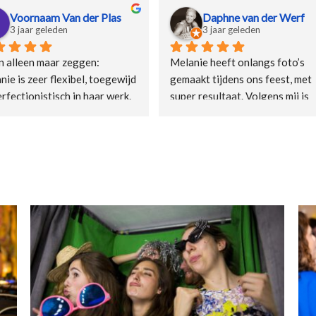
Daphne van der Werf
Luke Donkerv
3 jaar geleden
3 jaar geleden
Melanie heeft onlangs foto’s 
Melanie was een grote
gemaakt tijdens ons feest, met 
het verrassen van mij
super resultaat. Volgens mij is 
verloofde met ons voo
foto’s maken van dansende 
nam de tijd, bereidde z
mensen in een donkere ruimte het 
voor en het resulteerd
moeilijkste wat er is, maar het is 
prachtige foto's!
Melanie gelukt. En hoe! Alle foto’s 
haarscherp, lachende mensen, 
dansende vrienden, goed belicht. 
Hartelijk dank voor deze blijvende 
herinnering.