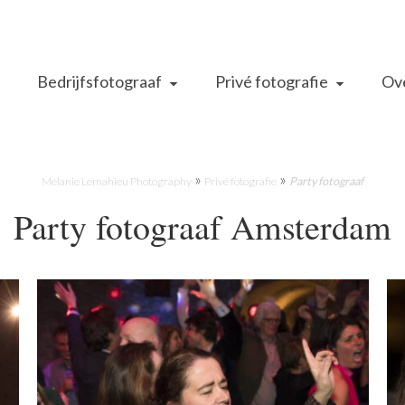
Bedrijfsfotograaf
Privé fotografie
Ove
»
»
Melanie Lemahieu Photography
Privé fotografie
Party fotograaf
Party fotograaf Amsterdam