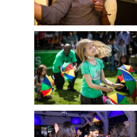
voor groepsfoto's (qua daglicht 
en groepsgrootte) en voor de 
foto's van ons bruidspaar. 
Fantastisch.Tijdens de bruiloft 
was ze Melanie was erg energiek 
en enthousiast - ruim acht uur 
lang. Haar foto's zijn prachtig en 
ze heeft zelfs een paar kleine 
video's voor ons gemaakt.Wij zijn 
erg blij met de 1700 foto's 🙂