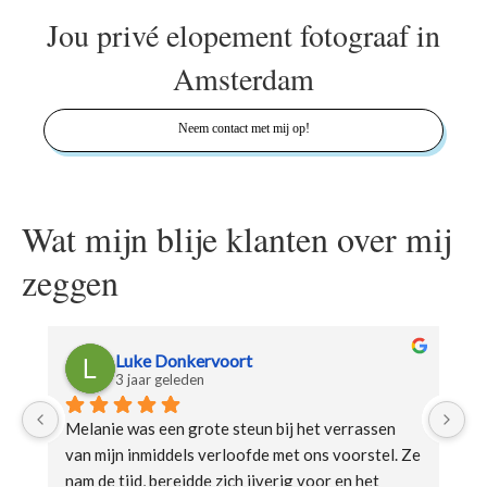
Jou privé elopement fotograaf in
Amsterdam
Neem contact met mij op!
Wat mijn blije klanten over mij
zeggen
Puja Patel
3 jaar geleden
Onze eerste fotoshootervaring is echt een 
Ik
e 
droom geworden 
 jullie waren allebei aardig, 
we
grappig en maakten de fotoshoot natuurlijk en 
Ik