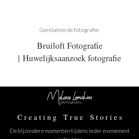
Gerelateerde fotografie:
Bruiloft Fotografie
|
Huwelijksaanzoek fotografie
C r e a t i n g T r u e S t o r i e s
De bijzondere momenten tijdens ieder evenement