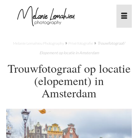
»
»
Melanie Lemahieu Photography
Privé fotografie
Trouwfotograaf/
Elopement op locatie in Amsterdam
Trouwfotograaf op locatie
(elopement) in
Amsterdam