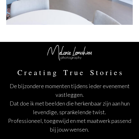
C r e a t i n g T r u e S t o r i e s
De bijzondere momenten tijdens ieder evenement
vastleggen.
Dat doe ik met beelden die herkenbaar zijn aan hun
levendige, sprankelende twist.
Professioneel, toegewijd en met maatwerk passend
bij jouw wensen.